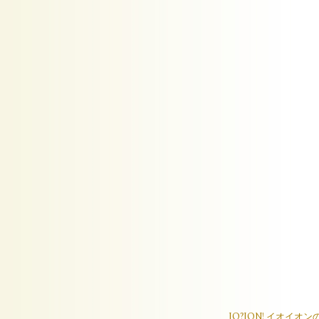
IO?ION! イオ