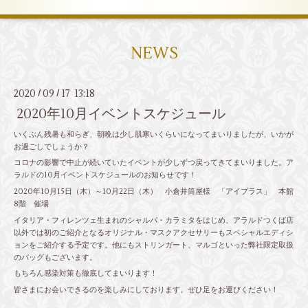
NEWS
2020
09
17 13:18
/
/
2020年10月イベントスケジュール
いくぶん残暑も和らぎ、朝晩は少し肌寒いくらいになってまいりましたが、いかが
お過ごしでしょうか？
コロナの影響で中止が続いていたイベントが少しずつ戻ってきてまいりました。ア
ラルドの10月イベントスケジュールのお知らせです！
2020年10月15日（木）～10月22日（木） 小倉井筒屋様 「アイプラス」 本館
8階 催場
イタリア・フィレンツェ生まれのシャルパ・カラミタをはじめ、アラルドつくば店
以外では初のご紹介となるオリジナル・マスクアクセサリーもスペシャルエディシ
ョンをご紹介する予定です。他にもストリンガート、マルゴといった弊社限定取扱
のバッグもございます。
もちろん感染対策も徹底してまいります！
皆さまにお会いできるのを楽しみにしております。ぜひ足をお運びください！