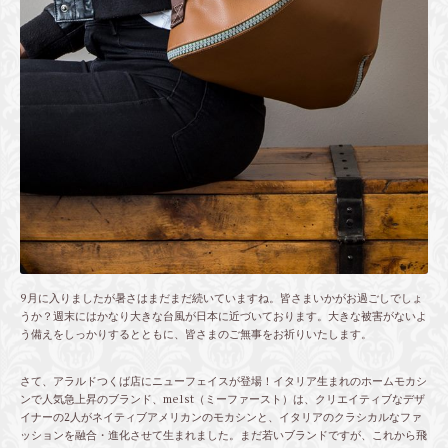
9月に入りましたが暑さはまだまだ続いていますね。皆さまいかがお過ごしでしょ
うか？週末にはかなり大きな台風が日本に近づいております。大きな被害がないよ
う備えをしっかりするとともに、皆さまのご無事をお祈りいたします。
さて、アラルドつくば店にニューフェイスが登場！イタリア生まれのホームモカシ
ンで人気急上昇のブランド、me1st（ミーファースト）は、クリエイティブなデザ
イナーの2人がネイティブアメリカンのモカシンと、イタリアのクラシカルなファ
ッションを融合・進化させて生まれました。まだ若いブランドですが、これから飛