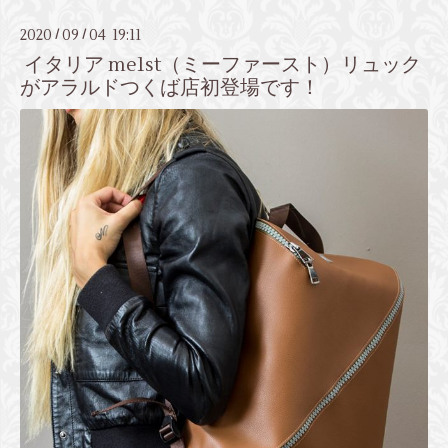
2020
09
04 19:11
/
/
イタリア me1st（ミーファースト）リュック
がアラルドつくば店初登場です！