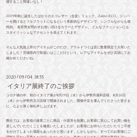
躍すること間違いなし！
2019年秋に誕生したばかりのエコレザー（合皮）リュック、Zaino ECO。ジッパ
ーを開けるとフルフラットになるという革新的なデザインで、シンプルながらも個
性的。 老若男女問わずお使い頂けるカラーとデザイン。 どんなファッションにも
スタイリッシュなアクセントを添えてくれます。
そんな人気急上昇のアイテムがこのたび、アラルドつくば店に数量限定で入荷いた
しました！茨城県内で取扱いはここだけという、レアなアイテムをぜひ店頭にてお
確かめくださいね。
2020
09
04 18:55
/
/
イタリア展終了のご挨拶
コロナ禍の中、初のイタリア展が8月19日（水）から伊勢丹浦和店様、8月26日
（水）から伊勢丹立川店様で開催されました。開催中足を運んでくださった皆さま
に、心より厚く御礼申し上げます。
弊社では、お客様の接客ごとに商品・什器等を除菌しお客様に安心してお買い物を
楽しんでいただくことを徹底いたしましたが、お客様にお待ちいただいたりご不便
をかけてしまった場面もあったかと思います。しかしながら、すべてのお客様にご