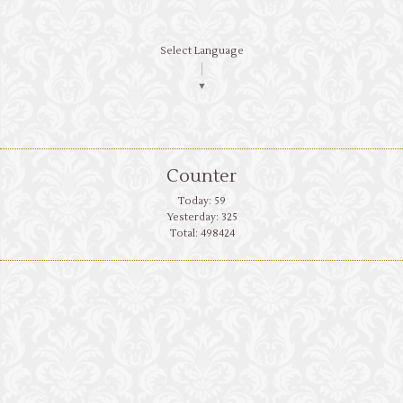
Select Language
▼
Counter
Today:
59
Yesterday:
325
Total:
498424