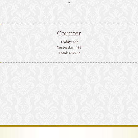
▼
Counter
Today:
437
Yesterday:
483
Total:
497922