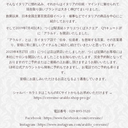
そんなイタリアに惚れ込み、それからはイタリアの伝統・マインドに魅せられて、
現在取り扱いブランドは大きく伸びてまいりました。
創業以来、日本全国主要百貨店様イベント・催事などでイタリアの商品を中心にご
紹介しております。
そして2019年7月4日(木)、つくば駅直結トナリエつくばスクエア Q'tキュート2F
に「アラルド」を開店いたしました。
「アラルド」とは、古イタリア語で「伝令、伝道者」を意味する言葉。その言葉通
り、皆様に常に新しいアイテムをご紹介し続けていきたいと思っています。
2023年8月27日（日）につくば店は閉店いたしましたが、つくば近隣のお客様には
本社にサロンを開設いたしましたことをお知らせいたします。完全予約制となって
おりますのでご予約またはご連絡の上お越し頂けますようお願いいたします。
LINE公式アカウントから簡単に予約もできますし、お電話でのご予約も承りま
す。
皆様にお楽しみいただけるお店となるよう邁進していきます。
シャルパ・カラミタはこちらのECサイトからもお求めいただけます →
https://ceresinc-araldo.shop-pro.jp/
電話番号 : 029-893-3520
Facebook :
https://www.facebook.com/ceresinc/
Instagram :
https://www.instagram.com/araldo_ceresinc/