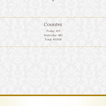
▼
Counter
Today:
433
Yesterday:
483
Total:
497918