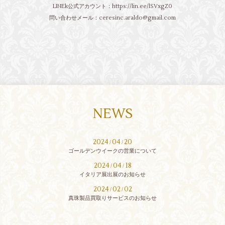
LINEk公式アカウント：
https://lin.ee/lSVxgZ0
問い合わせメール：ceresinc.araldo@gmail.com
NEWS
2024
04
20
/
/
ゴールデンウイークの営業について
2024
04
18
/
/
イタリア展出展のお知らせ
2024
02
02
/
/
真珠製品買取りサービスのお知らせ