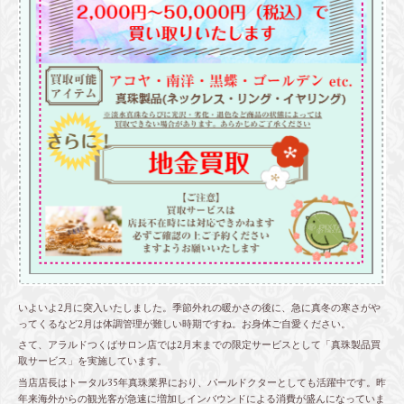
いよいよ2月に突入いたしました。季節外れの暖かさの後に、急に真冬の寒さがや
ってくるなど2月は体調管理が難しい時期ですね。お身体ご自愛ください。
さて、アラルドつくばサロン店では2月末までの限定サービスとして「真珠製品買
取サービス」を実施しています。
当店店長はトータル35年真珠業界におり、パールドクターとしても活躍中です。昨
年来海外からの観光客が急速に増加しインバウンドによる消費が盛んになっていま