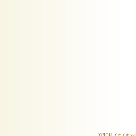
IO?ION! イオ