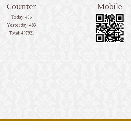
Counter
Mobile
Today:
436
Yesterday:
483
Total:
497921