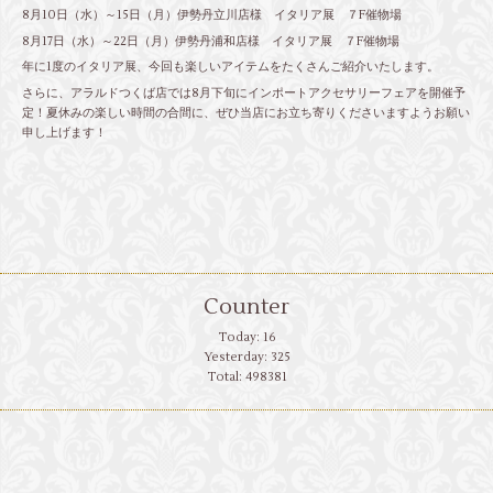
8月10日（水）～15日（月）伊勢丹立川店様 イタリア展 ７F催物場
8月17日（水）～22日（月）伊勢丹浦和店様 イタリア展 ７F催物場
年に1度のイタリア展、今回も楽しいアイテムをたくさんご紹介いたします。
さらに、アラルドつくば店では8月下旬にインポートアクセサリーフェアを開催予
定！夏休みの楽しい時間の合間に、ぜひ当店にお立ち寄りくださいますようお願い
申し上げます！
Counter
Today:
16
Yesterday:
325
Total:
498381