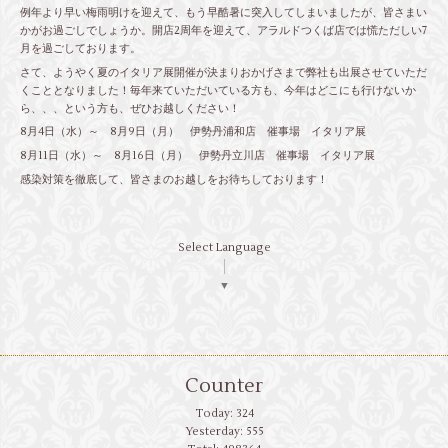
例年より早い梅雨明けを迎えて、もう早酷暑に突入してしまいましたが、皆さまい
かがお過ごしでしょうか。開店2周年を迎えて、アラルドつくば店では慌ただしい7
月を過ごしております。
さて、ようやく夏のイタリア展開催が決まりおかげさまで弊社も出展させていただ
くこととなりました！毎年来ていただいている方も、今年はどこにも行けないか
ら、、、という方も、ぜひお越しください！
8月4日（水）～ 8月9日（月） 伊勢丹浦和店 催事場 イタリア展
8月11日（水）～ 8月16日（月） 伊勢丹立川店 催事場 イタリア展
感染対策を徹底して、皆さまのお越しをお待ちしております！
Select Language
▼
Counter
Today:
324
Yesterday:
555