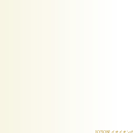
IO?ION! イオ