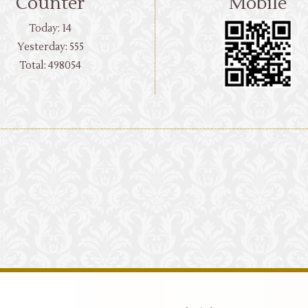
Counter
Mobile
Today:
14
Yesterday:
555
Total:
498054