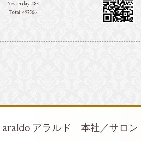
Yesterday:
483
Total:
497566
araldo アラルド 本社／サロン