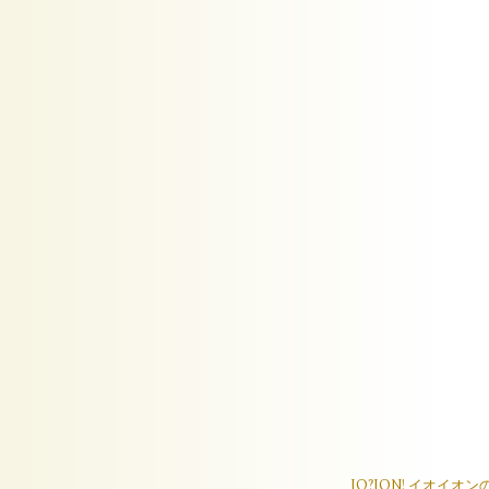
IO?ION! イオ