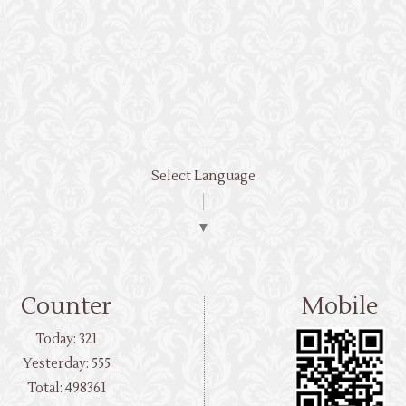
Select Language
▼
Counter
Mobile
Today:
321
Yesterday:
555
Total:
498361