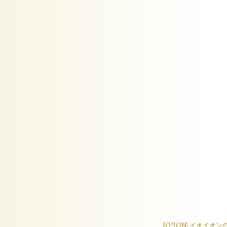
IO?ION! イオ