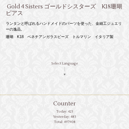
Gold 4 Sisters ゴールドシスターズ K18珊瑚
ピアス
ランタンと呼ばれるハンドメイドのパーツを使った、金細工ジュエリ
ーの逸品。
珊瑚 K18 ベネチアンガラスビーズ トルマリン イタリア製
Select Language
▼
Counter
Today:
423
Yesterday:
483
Total:
497908