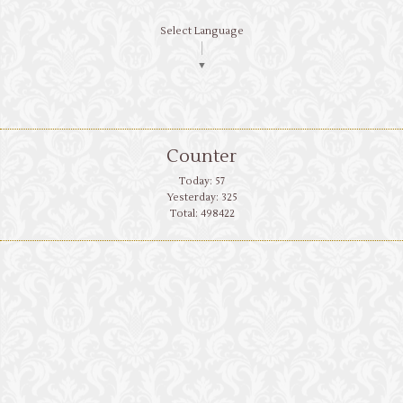
Select Language
▼
Counter
Today:
57
Yesterday:
325
Total:
498422