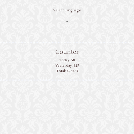
Select Language
▼
Counter
Today:
58
Yesterday:
325
Total:
498423