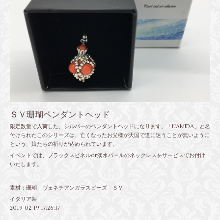
ＳＶ珊瑚ペンダントヘッド
限定数量で入荷した、シルバーのペンダントヘッドになります。「NAMIDA」と名
付けられたこのシリーズは、亡くなったお父様が天国で道に迷うことが無いように
という、娘たちの祈りが込められています。
イベントでは、ブラックスピネルor淡水パールのネックレスをサービスでお付け
いたします。
素材：珊瑚 ヴェネチアンガラスビーズ ＳＶ
イタリア製
2019-02-19 17:26:17